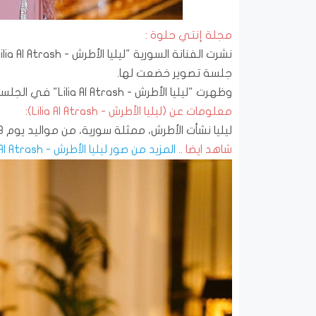
مجلة إنتي حلوة :
جلسة تصوير خضعت لها.
وظهرت "ليليا الأطرش - Lilia Al Atrash" في الجلسة بإطلالة مميزة، ونالت الصور إعجاب جمهورها ومتابعيها.
معلومات عن (ليليا الأطرش - Lilia Al Atrash):
ليليا نشأت الأطرش، ممثلة سورية، من مواليد يوم 18 أغسطس 1977 في السويداء، سوريا.
شاهد ايضا ..
المزيد من صور ليليا الأطرش - Lilia Al Atrash