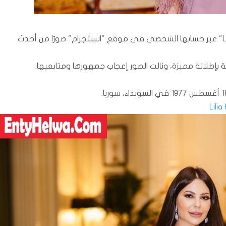
نشرت الفنانة السورية "ليليا الأطرش - Lilia Al Atrash" عبر حسابها الشخصي في موقع "انستجرام" صورًا من أحدث