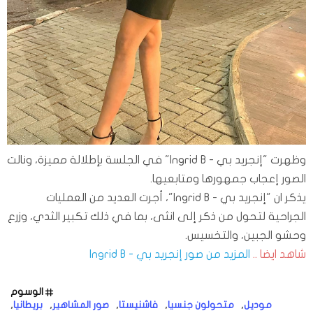
وظهرت "إنجريد بي - Ingrid B" في الجلسة بإطلالة مميزة، ونالت
الصور إعجاب جمهورها ومتابعيها.
يذكر ان "إنجريد بي - Ingrid B"، أجرت العديد من العمليات
الجراحية لتحول من ذكر إلى انثى، بما في ذلك تكبير الثدي، وزرع
وحشو الجبين، والتخسيس.
شاهد ايضا ..
المزيد من صور إنجريد بي - Ingrid B
الوسوم
موديل
متحولون جنسيا
فاشنيستا
صور المشاهير
بريطانيا