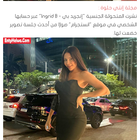
مجلة إنتي حلوة :
نشرت المتحولة الجنسية "إنجريد بي - Ingrid B" عبر حسابها
الشخصي في موقع "انستجرام" صورًا من أحدث جلسة تصوير
خضعت لها.