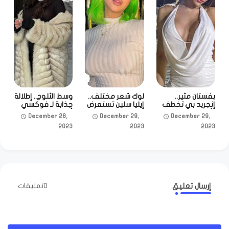
بفستان مثير..
لوك شعر مختلف..
وسط الثلوج.. إطلالة
إنجريد بي تخطف
إيليا سلين تستعرض
جذابة لـ فوكسي
الأنظار بإطلالة تبرز
جمالها
أناستازيا عبر
December 28,
December 29,
December 29,
أنوثتها
إنستجرام
2023
2023
2023
إرسال تعليق
0تعليقات