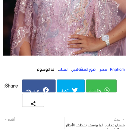
Angham
مصر
صور المشاهير
الغناء
الوسوم
واتساب
تويتر
فيسبوك
أحدث
أقدم
فستان جذاب.. رانيا يوسف تخطف الأنظار