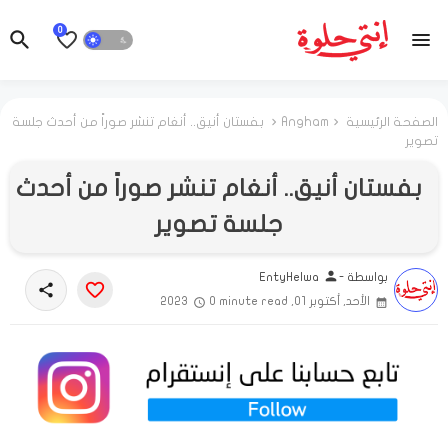
0
الصفحة الرئيسية
Angham
بفستان أنيق.. أنغام تنشر صوراً من أحدث جلسة
تصوير
بفستان أنيق.. أنغام تنشر صوراً من أحدث
جلسة تصوير
person
بواسطة -
EntyHelwa
share
الأحد, أكتوبر 01, 2023
0 minute read