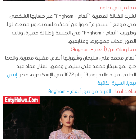
مجلة إنتي حلوة :
نشرت الفنانة المصرية "أنغام - Angham" عبر حسابها الشخصي
في موقع "انستجرام" صورًا من أحدث جلسة تصوير خضعت لها.
وظهرت "أنغام - Angham" في الجلسة بإطلالة مميزة، ونالت
الصور إعجاب جمهورها ومتابعيها.
معلومات عن (أنغام - Angham):
أنغام محمد علي سليمان وشهرتها أنغام، مغنية مصرية. والدها
هو الموسيقار محمد علي سليمان وعمها الفنان عماد عبد
الحليم، من مواليد يوم 19 يناير 1972 في الإسكندرية، مصر.
إنتي
بيديا، السيرة الذاتية
شاهد ايضا ..
المزيد من صور أنغام - Angham