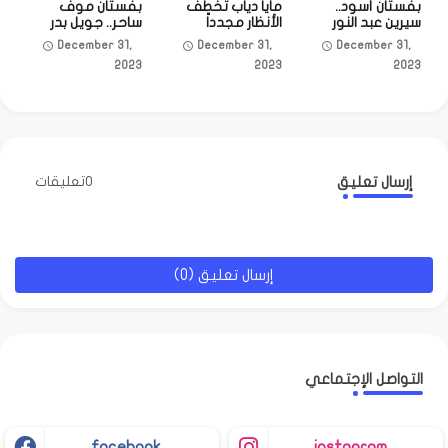
بفستان أسود..
مايا دياب تخطف
بفستان موف
سيرين عبد النور
الأنظار مجدداً
ساحر.. جويل بدر
تبهر متابعيها في
بإطلالة غريبة
تخطف قلوب
December 31,
December 31,
December 31,
أحدث إطلالة
وجريئة
محبيها
2023
2023
2023
إرسال تعليق
0تعليقات
إرسال تعليق (0)
التواصل الإجتماعي
facebook
instagram